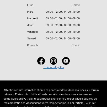
Lundi
Fermé
Mardi
09
:
00 - 12
:
00 / 14
:
00 - 19
:
00
Mercredi
09
:
00 - 12
:
00 / 14
:
00 - 19
:
00
Jeudi
09
:
00 - 12
:
00 / 14
:
00 - 19
:
00
Vendredi
09
:
00 - 12
:
00 / 14
:
00 - 19
:
00
Samedi
09
:
00 - 12
:
00 / 14
:
00 - 18
:
00
Dimanche
Fermé
Mentions légales
Attention ce site internet contient des photos et des vidéos réalisées sur terrain
privé aux Etats-Unis. L'utilisation de ces véhicules dans un environnement
semblable dans votre juridiction peut s'avérer interdite par la législation et/ou
réglementation en vigueur dans votre région, y compris par l'article L.362-1 et